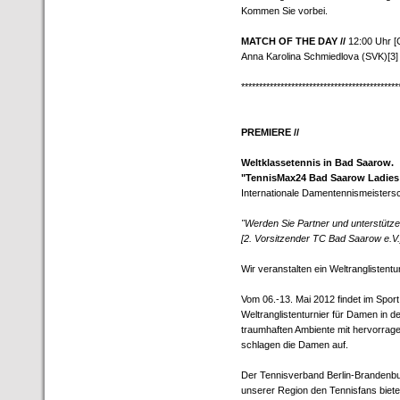
Kommen Sie vorbei.
MATCH OF THE DAY //
12:00 Uhr [
Anna Karolina Schmiedlova (SVK)[3]
********************************************
PREMIERE //
Weltklassetennis in Bad Saarow.
"TennisMax24 Bad Saarow Ladies 
Internationale Damentennismeisters
"Werden Sie Partner und unterstütze
[2. Vorsitzender TC Bad Saarow e.V.
Wir veranstalten ein Weltranglistent
Vom 06.-13. Mai 2012 findet im Spo
Weltranglistenturnier für Damen in d
traumhaften Ambiente mit hervorrag
schlagen die Damen auf.
Der Tennisverband Berlin-Brandenburg
unserer Region den Tennisfans biete