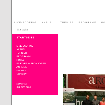
LIVE-SCORING
AKTUELL
TURNIER
PROGRAMM
H
Startseite
STARTSEITE
LIVE-SCORING
AKTUELL
TURNIER
PROGRAMM
HOTEL
PARTNER & SPONSOREN
ANREISE
MEDIEN
CHARITY
KONTAKT
IMPRESSUM