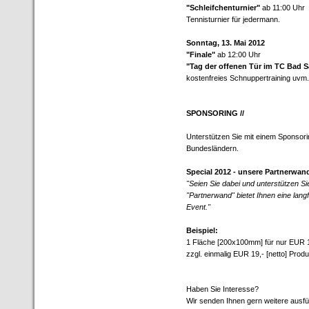
"Schleifchenturnier"
ab 11:00 Uhr
Tennisturnier für jedermann.
Sonntag, 13. Mai 2012
"Finale"
ab 12:00 Uhr
"Tag der offenen Tür im TC Bad S
kostenfreies Schnuppertraining uvm.
SPONSORING //
Unterstützen Sie mit einem Sponsori
Bundesländern.
Special 2012 - unsere Partnerwan
"Seien Sie dabei und unterstützen Si
"Partnerwand" bietet Ihnen eine lang
Event."
Beispiel:
1 Fläche [200x100mm] für nur EUR 19
zzgl. einmalig EUR 19,- [netto] Prod
Haben Sie Interesse?
Wir senden Ihnen gern weitere ausfü