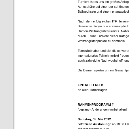
Turniers ist es uns ein großes Anlie
Atmosphäre auf einer der schönste
Ballwechseln und einem phantastis
Nach dem erfolgreichen ITF Herren-We
Saarow schlagen nun erstmalig die D
Damen-Weltranglistenturniers. Natio
durch Future-Turniere dieser Katego
Weltranglistenpunkte zu sammeln.
Tennisliebhaber und die, die es werd
internationales Teilnehmerfeld freue
auch zahlreiche Nachwuchshoffnung
Die Damen spielen um ein Gesamtpre
EINTRITT FREI //
an allen Turniertagen
RAHMENPROGRAMM //
[geplant - Änderungen vorbehalten]
Samstag, 05. Mai 2012
"offizielle Auslosung"
ab 18:30 Uhr