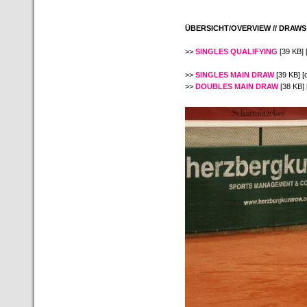
ÜBERSICHT/OVERVIEW // DRAWS
>>
SINGLES QUALIFYING
[39 KB] 
>>
SINGLES MAIN DRAW
[39 KB] [
>>
DOUBLES MAIN DRAW
[38 KB] 