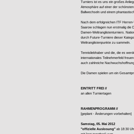
Turniers ist es uns ein großes Anlie
Atmosphäre auf einer der schönste
Ballwechseln und einem phantastis
Nach dem erfolgreichen ITF Herren-We
Saarow schlagen nun erstmalig die D
Damen-Weltranglistenturniers. Natio
durch Future-Turniere dieser Katego
Weltranglistenpunkte zu sammeln.
Tennisliebhaber und die, die es werd
internationales Teilnehmerfeld freue
auch zahlreiche Nachwuchshoffnung
Die Damen spielen um ein Gesamtpre
EINTRITT FREI //
an allen Turniertagen
RAHMENPROGRAMM //
[geplant - Änderungen vorbehalten]
Samstag, 05. Mai 2012
"offizielle Auslosung"
ab 18:30 Uhr