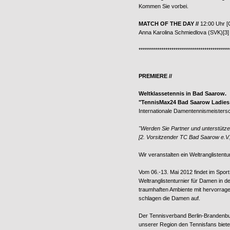
Kommen Sie vorbei.
MATCH OF THE DAY //
12:00 Uhr [
Anna Karolina Schmiedlova (SVK)[3]
********************************************
PREMIERE //
Weltklassetennis in Bad Saarow.
"TennisMax24 Bad Saarow Ladies 
Internationale Damentennismeisters
"Werden Sie Partner und unterstütze
[2. Vorsitzender TC Bad Saarow e.V.
Wir veranstalten ein Weltranglistent
Vom 06.-13. Mai 2012 findet im Spo
Weltranglistenturnier für Damen in d
traumhaften Ambiente mit hervorrag
schlagen die Damen auf.
Der Tennisverband Berlin-Brandenburg
unserer Region den Tennisfans biete