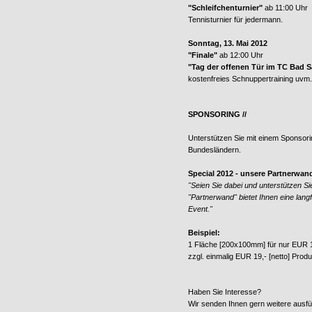
"Schleifchenturnier"
ab 11:00 Uhr
Tennisturnier für jedermann.
Sonntag, 13. Mai 2012
"Finale"
ab 12:00 Uhr
"Tag der offenen Tür im TC Bad S
kostenfreies Schnuppertraining uvm.
SPONSORING //
Unterstützen Sie mit einem Sponsori
Bundesländern.
Special 2012 - unsere Partnerwan
"Seien Sie dabei und unterstützen Si
"Partnerwand" bietet Ihnen eine lang
Event."
Beispiel:
1 Fläche [200x100mm] für nur EUR 19
zzgl. einmalig EUR 19,- [netto] Prod
Haben Sie Interesse?
Wir senden Ihnen gern weitere ausfü